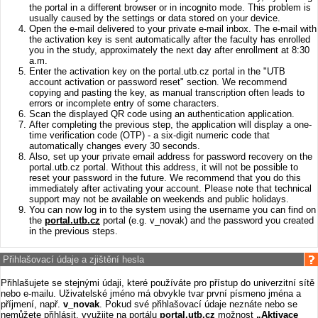
the portal in a different browser or in incognito mode. This problem is
usually caused by the settings or data stored on your device.
Open the e-mail delivered to your private e-mail inbox. The e-mail with
the activation key is sent automatically after the faculty has enrolled
you in the study, approximately the next day after enrollment at 8:30
a.m.
Enter the activation key on the portal.utb.cz portal in the "UTB
account activation or password reset" section. We recommend
copying and pasting the key, as manual transcription often leads to
errors or incomplete entry of some characters.
Scan the displayed QR code using an authentication application.
After completing the previous step, the application will display a one-
time verification code (OTP) - a six-digit numeric code that
automatically changes every 30 seconds.
Also, set up your private email address for password recovery on the
portal.utb.cz portal. Without this address, it will not be possible to
reset your password in the future. We recommend that you do this
immediately after activating your account. Please note that technical
support may not be available on weekends and public holidays.
You can now log in to the system using the username you can find on
the
portal.utb.cz
portal (e.g. v_novak) and the password you created
in the previous steps.
Přihlašovací údaje a zjištění hesla
Přihlašujete se stejnými údaji, které používáte pro přístup do univerzitní sítě
nebo e-mailu. Uživatelské jméno má obvykle tvar první písmeno jména a
příjmení, např.
v_novak
. Pokud své přihlašovací údaje neznáte nebo se
nemůžete přihlásit, využijte na portálu
portal.utb.cz
možnost
„Aktivace