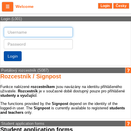
Login
Česky
Welcome
Login (L001)
Portálový rozcestník (S087)
Rozcestník / Signpost
Funkce nabízené
rozcestníkem
jsou navázány na identitu přihlášeného
uživatele.
Rozcestník
je v současné době dostupný pouze pro přihlášené
studenty a vyučující
.
The functions provided by the
Signpost
depend on the identity of the
logged-in user. The
Signpost
is currently available to registered
students
and teachers
only.
Student application forms
Student application forms