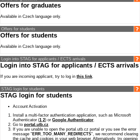
Offers for graduates
Available in Czech language only.
Offers for students
Offers for students
Available in Czech language only.
Login into STAG for applicants / ECTS arrivals
Login into STAG for applicants / ECTS arrivals
If you are incoming applicant, try to log in
this link
.
STAG login for students
STAG login for students
Account Activation
Install a multi-factor authentication application, such as Microsoft
Authenticator (
1
2
) or
Google Authenticator
.
Go to
portal.utb.cz
.
If you are unable to open the portal.utb.cz portal or you see the error
message "
ERR_TOO_MANY_REDIRECTS
", we recommend clearing
the cache and cookies in your web browser. Alternatively, try opening