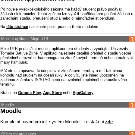
Po novele vysokoškolského zákona má každý student právo podávat
žádosti elektronicky. Tento způsob lze využít například pro podání žádosti o
zanechání studia, přerušení studia nebo o mimořádné stipendium.
Na
této stránce
naleznete popis práce s tímto modulem.
Mobilní aplikace Moje UTB
Moje UTB je oficiální mobilní aplikace pro studenty a vyučující Univerzity
Tomáše Bati ve Zlíně. V aplikaci naleznete detailní přehled o studiu včetně
přehledného rozvrhu, harmonogramu zkouškových termínů nebo interaktivní
mapy kampusu.
Můžete si zapisovat či odepisovat zkouškové termíny a mít tak plnou
kontrolu nad studiem na dosah ruky. A co víc, jste ihned upozorněni na
zadanou známku v IS/STAG nebo na uvolnění zaplněného zkouškového
termínu.
Stahuj na
Google Play
,
App Store
nebo
AppGallery
.
Moodle
Moodle
Kompletní návod pro inf. systém Moodle - ke stažení
zde
.
Offers for graduates