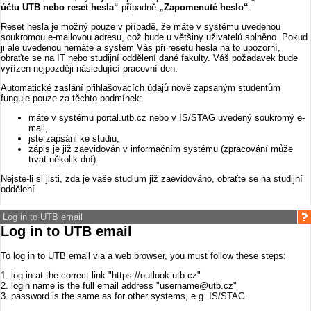
účtu UTB nebo reset hesla“
případně
„Zapomenuté heslo“
.
Reset hesla je možný pouze v případě, že máte v systému uvedenou
soukromou e-mailovou adresu, což bude u většiny uživatelů splněno. Pokud
ji ale uvedenou nemáte a systém Vás při resetu hesla na to upozorní,
obraťte se na IT nebo studijní oddělení dané fakulty. Váš požadavek bude
vyřízen nejpozději následující pracovní den.
Automatické zaslání přihlašovacích údajů nově zapsaným studentům
funguje pouze za těchto podmínek:
máte v systému portal.utb.cz nebo v IS/STAG uvedený soukromý e-
mail,
jste zapsáni ke studiu,
zápis je již zaevidován v informačním systému (zpracování může
trvat několik dní).
Nejste-li si jisti, zda je vaše studium již zaevidováno, obraťte se na studijní
oddělení
Log in to UTB email
Log in to UTB email
To log in to UTB email via a web browser, you must follow these steps:
1. log in at the correct link "https://outlook.utb.cz"
2. login name is the full email address "username@utb.cz"
3. password is the same as for other systems, e.g. IS/STAG.