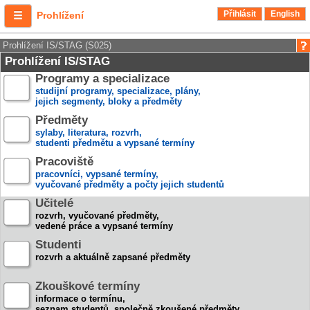
Přihlásit
English
Prohlížení
Prohlížení IS/STAG (S025)
Prohlížení IS/STAG
Programy a specializace
studijní programy, specializace, plány,
jejich segmenty, bloky a předměty
Předměty
sylaby, literatura, rozvrh,
studenti předmětu a vypsané termíny
Pracoviště
pracovníci, vypsané termíny,
vyučované předměty a počty jejich studentů
Učitelé
rozvrh, vyučované předměty,
vedené práce a vypsané termíny
Studenti
rozvrh a aktuálně zapsané předměty
Zkouškové termíny
informace o termínu,
seznam studentů, společně zkoušené předměty