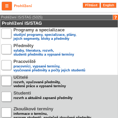
Přihlásit
English
Prohlížení
Prohlížení IS/STAG (S025)
Prohlížení IS/STAG
Programy a specializace
studijní programy, specializace, plány,
jejich segmenty, bloky a předměty
Předměty
sylaby, literatura, rozvrh,
studenti předmětu a vypsané termíny
Pracoviště
pracovníci, vypsané termíny,
vyučované předměty a počty jejich studentů
Učitelé
rozvrh, vyučované předměty,
vedené práce a vypsané termíny
Studenti
rozvrh a aktuálně zapsané předměty
Zkouškové termíny
informace o termínu,
seznam studentů, společně zkoušené předměty