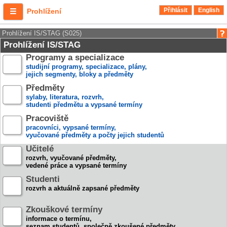
Přihlásit
English
Prohlížení
Prohlížení IS/STAG (S025)
Prohlížení IS/STAG
Programy a specializace
studijní programy, specializace, plány,
jejich segmenty, bloky a předměty
Předměty
sylaby, literatura, rozvrh,
studenti předmětu a vypsané termíny
Pracoviště
pracovníci, vypsané termíny,
vyučované předměty a počty jejich studentů
Učitelé
rozvrh, vyučované předměty,
vedené práce a vypsané termíny
Studenti
rozvrh a aktuálně zapsané předměty
Zkouškové termíny
informace o termínu,
seznam studentů, společně zkoušené předměty