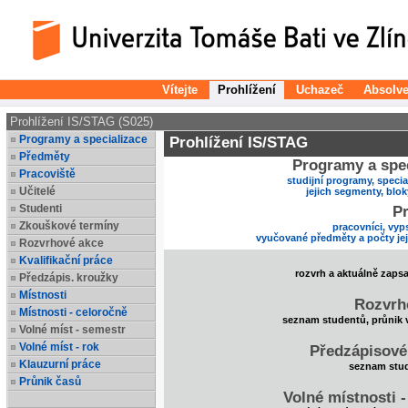
Vítejte
Prohlížení
Uchazeč
Absolve
Prohlížení IS/STAG (S025)
Programy a specializace
Prohlížení IS/STAG
Předměty
Programy a spec
Pracoviště
studijní programy, specia
Učitelé
jejich segmenty, blo
Studenti
Pr
Zkouškové termíny
pracovníci, vyp
vyučované předměty a počty je
Rozvrhové akce
Kvalifikační práce
rozvrh a aktuálně zaps
Předzápis. kroužky
Místnosti
Rozvrh
Místnosti - celoročně
seznam studentů, průnik 
Volné míst - semestr
Volné míst - rok
Předzápisové
Klauzurní práce
seznam stud
Průnik časů
Volné místnosti 