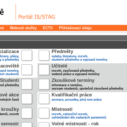
nt
Webové služby
ECTS
Přihlašovací údaje
ializace
Předměty
lizace, plány,
sylaby, literatura, rozvrh,
ky a předměty
studenti předmětu a vypsané termíny
acoviště
Učitelé
sané termíny,
rozvrh, vyučované předměty,
jich studentů
vedené práce a vypsané termíny
Studenti
Zkouškové termíny
ané předměty
informace o termínu,
seznam studentů, společně zkoušené předměty
ové akce
Kvalifikační práce
volných časů
anotace, posudky, plný text práce
 kroužky
Místnosti
entů, rozvrh
rozvrh, celoroční rozvrh,
vyhledávání dle zadaných parametrů
- semestr
Volné místnosti - rok