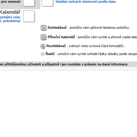
i pro semestr
hledání volných místností podle data
Kalendář
mického roku
í, prázdniny)
Dohledávač
- pomůže vám upřesnit hledanou položku...
Příruční kalendář
- pomůže vám rychle a přesně zadat dat
Rozklikávač
- zobrazí nebo schová části formulářů...
Řadič
- umožní vám rychle seřadit řádky tabulky podle sloupc
jen přihlášenému uživateli a případně i jen osobám s právem na dané informace.