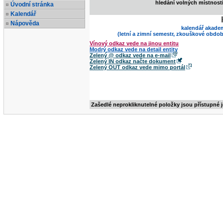
hledání volných místnost
Úvodní stránka
Kalendář
Nápověda
kalendář akade
(letní a zimní semestr, zkouškové obdob
Vínový odkaz vede na jinou entitu
Modrý odkaz vede na detail entity
Zelený @ odkaz vede na e-mail
Zelený IN odkaz načte dokument
Zelený OUT odkaz vede mimo portál
Zašedlé neprokliknutelné položky jsou přístupné 